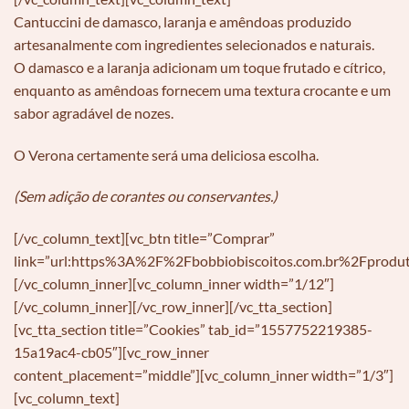
Cantuccini de damasco, laranja e amêndoas produzido
artesanalmente com ingredientes selecionados e naturais.
O damasco e a laranja adicionam um toque frutado e cítrico,
enquanto as amêndoas fornecem uma textura crocante e um
sabor agradável de nozes.
O Verona certamente será uma deliciosa escolha.
(Sem adição de corantes ou conservantes.)
[/vc_column_text][vc_btn title=”Comprar”
link=”url:https%3A%2F%2Fbobbiobiscoitos.com.br%2Fprodut
[/vc_column_inner][vc_column_inner width=”1/12″]
[/vc_column_inner][/vc_row_inner][/vc_tta_section]
[vc_tta_section title=”Cookies” tab_id=”1557752219385-
15a19ac4-cb05″][vc_row_inner
content_placement=”middle”][vc_column_inner width=”1/3″]
[vc_column_text]