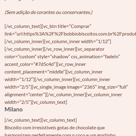
(Sem adição de corantes ou conservantes.)
[/vc_column_text][vc_btn title=”Comprar”
link=”url:https%3A%2F%2Fbobbiobiscoitos.com.br%2Fproduto%2
[/vc_column_inner][vc_column_inner width=”1/12″]
[/vc_column_inner][/vc_row_inner][vc_separator
color=”custom” style=”shadow” css_animation=”fadeIn”
accent_color=”#7d5c4d”][vc_row_inner
content_placement=”middle”][vc_column_inner
width=”1/12″][/vc_column_inner][vc_column_inner
width=”2/5″][vc_single_image image=”2365″ img_size=”full”
alignment=”center”][/vc_column_inner][vc_column_inner
width=”2/5″][vc_column_text]
Milano
[/vc_column_text][vc_column_text]
Biscoito com irresistíveis gotas de chocolate que
harmonizam perfeitamente com o coco e um gostinho