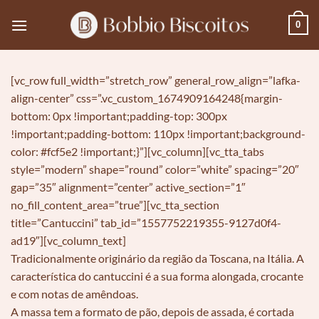
Skip
0
to
content
[vc_row full_width=”stretch_row” general_row_align=”lafka-
align-center” css=”.vc_custom_1674909164248{margin-
bottom: 0px !important;padding-top: 300px
!important;padding-bottom: 110px !important;background-
color: #fcf5e2 !important;}”][vc_column][vc_tta_tabs
style=”modern” shape=”round” color=”white” spacing=”20″
gap=”35″ alignment=”center” active_section=”1″
no_fill_content_area=”true”][vc_tta_section
title=”Cantuccini” tab_id=”1557752219355-9127d0f4-
ad19″][vc_column_text]
Tradicionalmente originário da região da Toscana, na Itália. A
característica do cantuccini é a sua forma alongada, crocante
e com notas de amêndoas.
A massa tem a formato de pão, depois de assada, é cortada