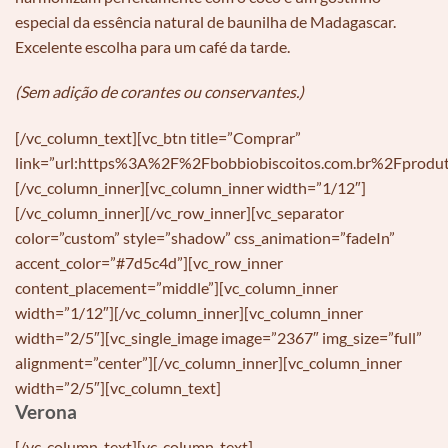
especial da essência natural de baunilha de Madagascar.
Excelente escolha para um café da tarde.
(Sem adição de corantes ou conservantes.)
[/vc_column_text][vc_btn title=”Comprar”
link=”url:https%3A%2F%2Fbobbiobiscoitos.com.br%2Fprodut
[/vc_column_inner][vc_column_inner width=”1/12″]
[/vc_column_inner][/vc_row_inner][vc_separator
color=”custom” style=”shadow” css_animation=”fadeIn”
accent_color=”#7d5c4d”][vc_row_inner
content_placement=”middle”][vc_column_inner
width=”1/12″][/vc_column_inner][vc_column_inner
width=”2/5″][vc_single_image image=”2367″ img_size=”full”
alignment=”center”][/vc_column_inner][vc_column_inner
width=”2/5″][vc_column_text]
Verona
[/vc_column_text][vc_column_text]