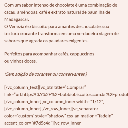
Com um sabor intenso de chocolate é uma combinação de
cacau, amêndoas, café e extrato natural de baunilha de
Madagascar.
O Venezia é o biscoito para amantes de chocolate, sua
textura crocante transforma em uma verdadeira viagem de
sabores que agrada os paladares exigentes.
Perfeitos para acompanhar cafés, cappuccinos
ou vinhos doces.
(Sem adição de corantes ou conservantes.)
[/vc_column_text][vc_btn title=”Comprar”
link=”url:https%3A%2F%2Fbobbiobiscoitos.com.br%2Fprodut
[/vc_column_inner][vc_column_inner width=”1/12″]
[/vc_column_inner][/vc_row_inner][vc_separator
color=”custom” style=”shadow” css_animation=”fadeIn”
accent_color=”#7d5c4d”][vc_row_inner