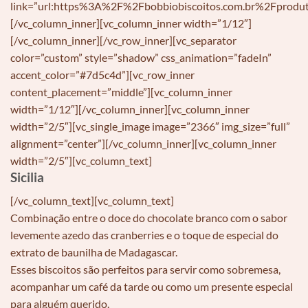
link=”url:https%3A%2F%2Fbobbiobiscoitos.com.br%2Fprodut
[/vc_column_inner][vc_column_inner width=”1/12″]
[/vc_column_inner][/vc_row_inner][vc_separator
color=”custom” style=”shadow” css_animation=”fadeIn”
accent_color=”#7d5c4d”][vc_row_inner
content_placement=”middle”][vc_column_inner
width=”1/12″][/vc_column_inner][vc_column_inner
width=”2/5″][vc_single_image image=”2366″ img_size=”full”
alignment=”center”][/vc_column_inner][vc_column_inner
width=”2/5″][vc_column_text]
Sicilia
[/vc_column_text][vc_column_text]
Combinação entre o doce do chocolate branco com o sabor
levemente azedo das cranberries e o toque de especial do
extrato de baunilha de Madagascar.
Esses biscoitos são perfeitos para servir como sobremesa,
acompanhar um café da tarde ou como um presente especial
para alguém querido.